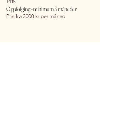
Pris
Oppfølging - minimum 3 måneder
Pris fra 3000 kr per måned
Start med kartlegging - se om
oppfølging
passer
HOLOS
Helhetlig kartlegging og oppfølging
Kontakt
Tlf
95 93 02 05
sindre@holos.no