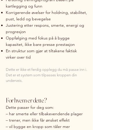
kartlegging og funn
Korrigerende øvelser for holdning, stabilitet,
pust, ledd og bevegelse
Justering etter respons, smerte, energi og
progresjon
Oppfølging med fokus på å bygge
kapasitet, ikke bare presse prestasjon
En struktur som gjør at tiltakene faktisk
virker over tid
Dette er ikke et ferdig opplegg du må passe inn i.
Det er et system som tilpasses kroppen din
underveis.
For hvem er dette?
Dette passer for deg som:
– har smerte eller tilbakevendende plager
– trener, men ikke får ønsket effekt
– vil bygge en kropp som tåler mer